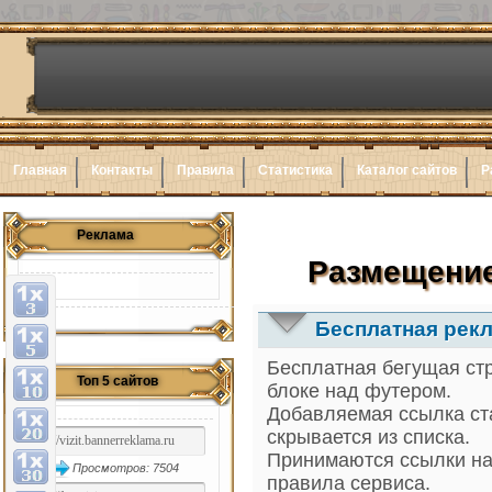
Главная
Контакты
Правила
Статистика
Каталог сайтов
Р
Реклама
Размещение
Бесплатная рекл
Бесплатная бегущая стр
Топ 5 сайтов
блоке над футером.
Добавляемая ссылка ста
скрывается из списка.
Принимаются ссылки на
Просмотров: 7504
правила сервиса.