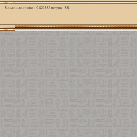
Время выполнения: 0.021382 секунд | БД: