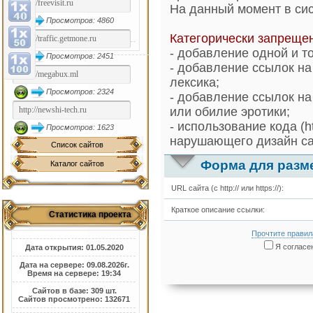
На данный момент в си
Просмотров: 4860
Категорически запреще
- добавление одной и т
Просмотров: 2451
- добавление ссылок на
лексика;
Просмотров: 2324
- добавление ссылок на
или обилие эротики;
- использование кода (h
Просмотров: 1623
нарушающего дизайн са
Список сайтов
Форма для разм
Каталог сайтов
URL сайта (с http:// или https://):
Краткое описание ссылки:
Статистика проекта
Прочтите правил
Я согласен
Дата открытия: 01.05.2020
Дата на сервере: 09.08.2026г.
Время на сервере: 19:34
Сайтов в базе: 309 шт.
Сайтов просмотрено: 132671