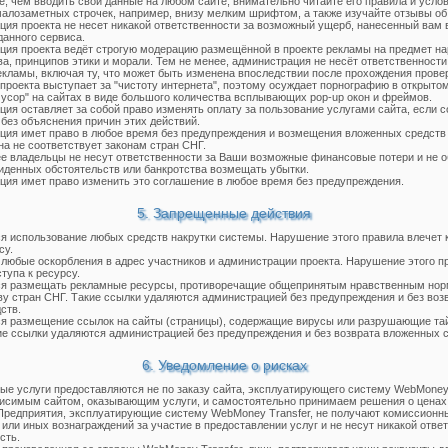
е, чем вводить свои данные на любом сайте, внимательно читайте его правила и усло
малозаметных строчек, например, внизу мелким шрифтом, а также изучайте отзывы об 
ия проекта не несет никакой ответственности за возможный ущерб, нанесенный вам в
данного сервиса.
ия проекта ведёт строгую модерацию размещённой в проекте рекламы на предмет н
ва, принципов этики и морали. Тем не менее, администрация не несёт ответственност
кламы, включая ту, что может быть изменена впоследствии после прохождения прове
проекта выступает за "чистоту интернета", поэтому осуждает порнографию в открытом
мусор" на сайтах в виде большого количества всплывающих pop-up окон и фреймов.
ия оставляет за собой право изменять оплату за пользование услугами сайта, если с
без объяснения причин этих действий.
ия имет право в любое время без предупреждения и возмещения вложенных средств
на не соответствует законам стран СНГ.
е владельцы не несут ответственности за Ваши возможные финансовые потери и не о
иденных обстоятельств или банкротства возмещать убытки.
ия имет право изменить это соглашение в любое время без предупреждения.
5. Запрещенные действия
 использование любых средств накрутки системы. Нарушение этого правила влечет 
су.
юбые оскорбления в адрес участников и администрации проекта. Нарушение этого п
тупа к ресурсу.
я размещать рекламные ресурсы, противоречащие общепринятым нравственным нор
ву стран СНГ. Такие ссылки удаляются администрацией без предупреждения и без воз
ств.
 размещение ссылок на сайты (страницы), содержащие вирусы или разрушающие та
ие ссылки удаляются администрацией без предупреждения и без возврата вложенных с
6. Уведомление о рисках
е услуги предоставляются не по заказу сайта, эксплуатирующего систему WebMoney 
исимым сайтом, оказывающим услуги, и самостоятельно принимаем решения о ценах
Предприятия, эксплуатирующие систему WebMoney Transfer, не получают комиссионн
или иных вознаграждений за участие в предоставлении услуг и не несут никакой отве
сть.