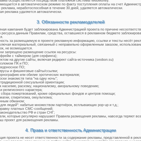
ламы осуществляется посредством платежной системы WebMoney.
мещается в автоматическом режиме по факту поступления оплаты на счет Администр
реклама, неработоспособная в течение 30 дней, удаляется автоматически.
я реклама удаляется автоматически.
3. Обязанности рекламодателей
ная кампания будет заблокирована Администрацией проекта по причине несоответст
 ресурса данным Правилам, средства, оставшиеся в рекламном бюджете заблокирова
я.
ость за размещаемую в проекте рекламную информацию, ссылки и тексты несёт рек
ключая материальный, связанный с неправильно оформленным заказом, использован
ок, не возмещается.
ки запрещено размещение ссылок на ресурсы:
фрейм с таймером (для серфинга);
ектом на другие сайты, включая редирект сайта-источника (seobon.su)
 взломом ПК и ПО;
редоносное ПО;
ирусы и фишинговые сайты/ссылки;
орнографию или обилие эротических материалов;
оски знакомств типа "на одну ночь";
етрадиционной сексуальной ориентации;
к насилию, расизму, национализму, аморальному поведению;
 и религиозного характера;
я сбора пожертвований, кроме официальных фондов и центров помощи;
магии, спиритизма, оккультизма;
енным обманом;
 для людей": набитые множеством партнёрок, всплывающих pop-up и т.д.;
правку платных СМС-сообщений;
аконодательство РФ и стран СНГ;
ли, которые регулярно нарушают Правила размещения рекламы, навсегда теряют во
аш проект для размещения рекламы.
4. Права и ответственность Администрации
ия проекта не несет ответственности за содержание рекламы, представленной в рек