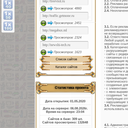
2.1.
Оплата рек
2.2.
Реклама раз
2.3.
Оплаченная 
Просмотров: 4860
2.4.
Неоплаченна
Просмотров: 2451
3.1.
Если реклам
рекламируемого
не возвращаютс
3.2.
Ответственн
Просмотров: 2324
Любой ущерб, в
нерабочих ссыл
3.3.
Категоричес
- разрушающие 
Просмотров: 1623
- сайты с редир
- связанные со
Список сайтов
- содержащие в
- содержащие в
Каталог сайтов
- содержащие п
- секс-шопы и д
- сообщества н
- призывающие 
- политического
- созданные дл
Статистика проекта
- с элементами 
- с явно выраж
- созданные "не
- требующие от
Дата открытия: 01.05.2020
- нарушающие з
3.4.
Рекламодате
Дата на сервере: 06.08.2026г.
использовать н
Время на сервере: 23:04
Сайтов в базе: 309 шт.
Сайтов просмотрено: 132648
4.1.
Администрац