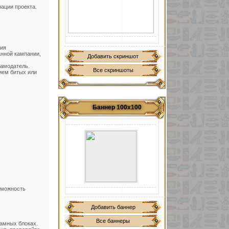
ации проекта.
вия
нной кампании,
Добавить скриншот
ламодатель.
Все скриншоты
ием битых или
Баннер 100х100
зможность
Добавить баннер
Все баннеры
ламных блоках.