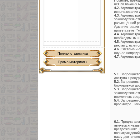
Помните, прежд
нет ли важных 
4.2.
Администрац
использования 
4.3.
Администрац
законодательст
размещённой ре
Администрация 
приветствует "
4.4.
Администрац
необходимым и 
4.5.
Администрац
рекламу, если о
4.6.
Система и е
случае непредв
Полная статистика
4.7.
Администрац
Промо материалы
5.1.
Запрещается
доступа к ресур
5.2.
Запрещены л
блокировкой дос
5.3.
Запрещаетс
законодательст
вложенных сред
5.4.
Запрещается
просмотре. Так
6.1.
Предлагаемы
являемся незав
предложениях. 
вознаграждений 
нашу деятельно