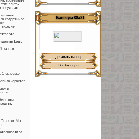
вия, проверяйте
этих сайтах.
 результате
арушения
Баннеры 88х31
и за содержимое
рки.
 виде, не
очтет это
 удалить Вашу
бязаны в
Добавить баннер
Все баннеры
к блокировке
равила карается
мам и
врата
ймер при
редств.
Transfer. Мы
 и
ых
тственности за