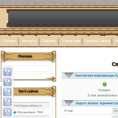
Главная
Контакты
Правила
Статистика
Каталог сайтов
Р
Реклама
Св
Контактная информация А
Телефон:
Топ 5 сайтов
E-mail:
admin@seobon.
Задать вопрос Администр
E-mail:
Просмотров: 7504