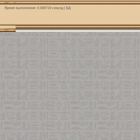
Время выполнения: 0.008719 секунд | БД: