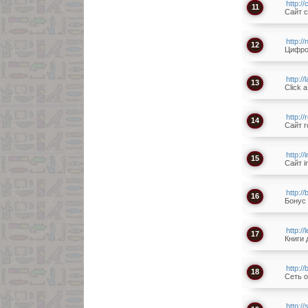
http://c
11
Сайт ch
http:/
12
Цифро
http:/
13
Click 
http:/
14
Сайт r
http:/
15
Сайт i
http:/
16
Бонус
http:/
17
Книги 
http:/
18
Сеть 
http:/