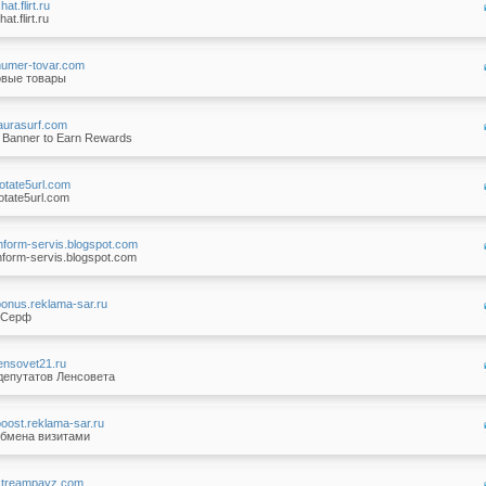
hat.flirt.ru
at.flirt.ru
/numer-tovar.com
вые товары
/laurasurf.com
a Banner to Earn Rewards
/rotate5url.com
otate5url.com
/inform-servis.blogspot.com
nform-servis.blogspot.com
/bonus.reklama-sar.ru
 Серф
/lensovet21.ru
депутатов Ленсовета
/boost.reklama-sar.ru
обмена визитами
/streampayz.com