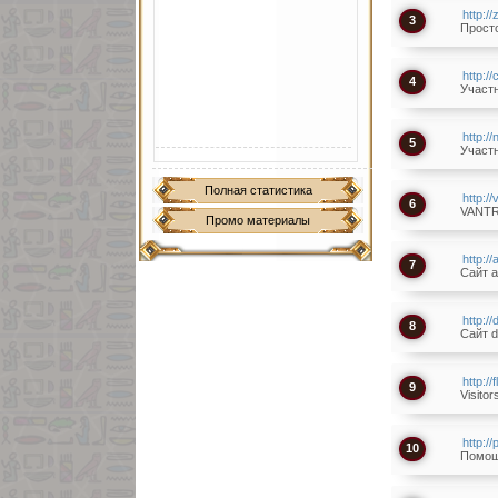
http:/
3
Просто
http:/
4
Участн
http:/
5
Участн
Полная статистика
http://
6
VANT
Промо материалы
http://
7
Сайт a
http:/
8
Сайт d
http://
9
Visitor
http:/
10
Помощ