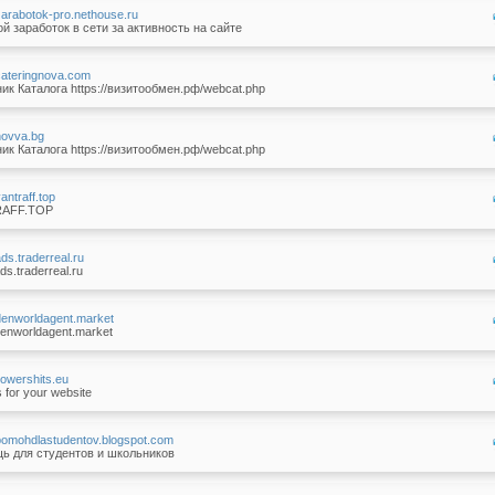
/zarabotok-pro.nethouse.ru
й заработок в сети за активность на сайте
/cateringnova.com
ик Каталога https://визитообмен.рф/webcat.php
/novva.bg
ик Каталога https://визитообмен.рф/webcat.php
vantraff.top
RAFF.TOP
ads.traderreal.ru
ds.traderreal.ru
/denworldagent.market
enworldagent.market
flowershits.eu
s for your website
/pomohdlastudentov.blogspot.com
ь для студентов и школьников