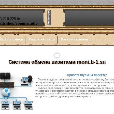
Каталог сайтов
Раскрутка сайтов
Магазин скриптов
Система обмена визитами moni.b-1.su
Приветствуем на проекте!
Сервис предназначен для обмена интернет-трафиком, беспла
интернет-ресурсов, а также возможности получения потенциал
или пользователей на сайты, участвующие в этом проекте.
Выбрав подходящий план просмотра, пользователь посещает 
участников и просматривает их в течение определенного време
просмотра всех сайтов его ссылка добавляется в список серфин
ее просматривают другие участники проекта.