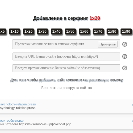
Добавление в серфинг
1x20
1x5
1x10
1x20
1x30
1x40
1x50
1x60
1x70
1x80
1x90
Для того чтобы добавить сайт кликните на рекламную ссылку
Бесплатная раскрутка сайтов
/psychology-relation.press
sychology-relation.press
/визитообмен.рф
ик Каталога https://визитообмен.рф/webcat.php