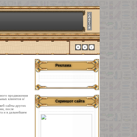
Реклама
тного продвижения
ьных клиентов и/
Скриншот сайта
веб-сайты других
ни, после
га и в дальнейшем