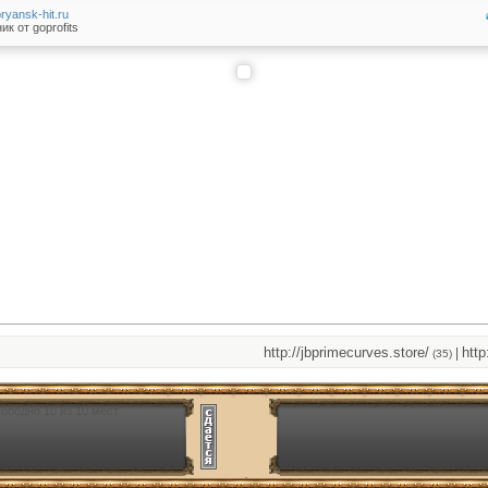
bryansk-hit.ru
ик от goprofits
http://jbprimecurves.store/
http://j
|
(35)