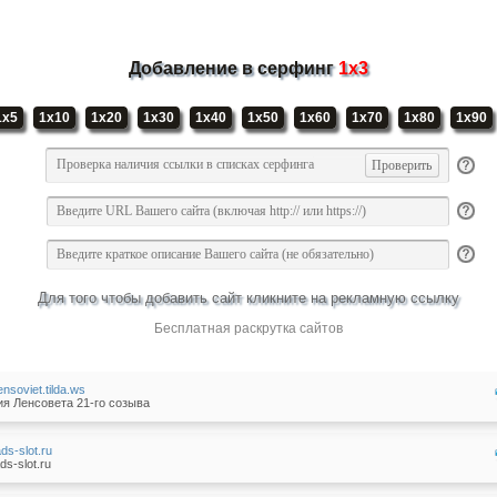
Добавление в серфинг
1x3
1x5
1x10
1x20
1x30
1x40
1x50
1x60
1x70
1x80
1x90
Для того чтобы добавить сайт кликните на рекламную ссылку
Бесплатная раскрутка сайтов
lensoviet.tilda.ws
я Ленсовета 21-го созыва
ads-slot.ru
ds-slot.ru