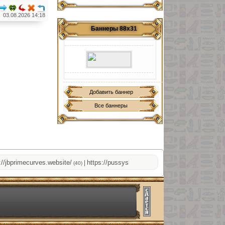
03.08.2026 14:18
Баннеры 88х31
Добавить баннер
Все баннеры
bprimecurves.website/
https://pussyshop.chaturbate.com/male-cams/
|
|
(40)
(40)