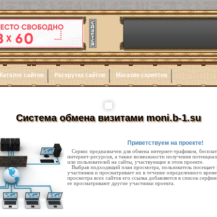
Каталог сайтов
Раскрутка сайтов
Магазин скриптов
Система обмена визитами moni.b-1.su
Приветствуем на проекте!
Сервис предназначен для обмена интернет-трафиком, беспла
интернет-ресурсов, а также возможности получения потенциал
или пользователей на сайты, участвующие в этом проекте.
Выбрав подходящий план просмотра, пользователь посещает 
участников и просматривает их в течение определенного време
просмотра всех сайтов его ссылка добавляется в список серфин
ее просматривают другие участники проекта.