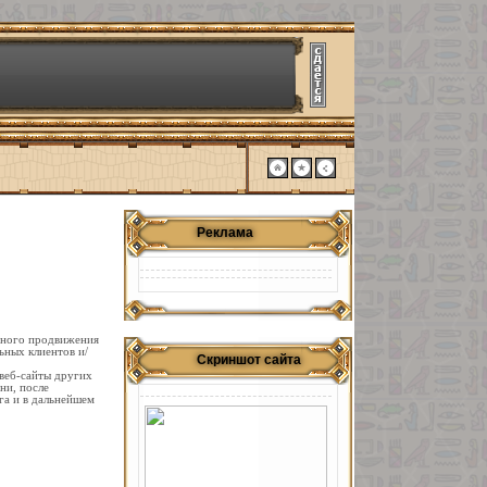
Реклама
тного продвижения
ьных клиентов и/
Скриншот сайта
веб-сайты других
ни, после
га и в дальнейшем