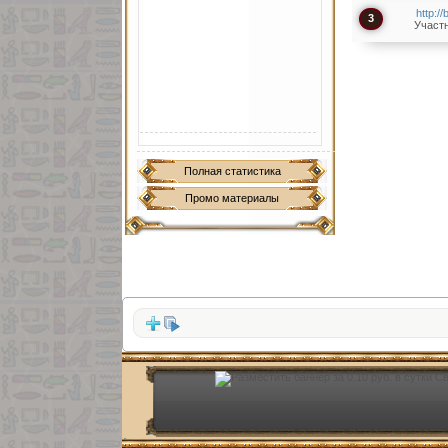
http://
3
Участн
Полная статистика
Промо материалы