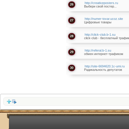
http://creativeposters.ru
26
Выбери свой постер...
http://numer-tovar.ucoz.site
27
Цифровые товары
http://click-club.b-1.su
28
click-club - бесплатный трафи
http://referal.b-1.su
29
обмен интернет-трафиком
http://site-6694620.1c-umi.ru
30
Радикальность депутатов
http://jbp