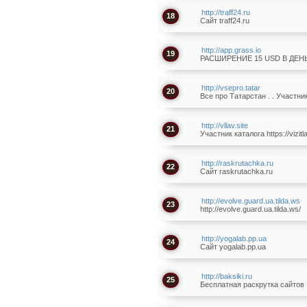
http://traff24.ru
18
Сайт traff24.ru
http://app.grass.io
19
РАСШИРЕНИЕ 15 USD В ДЕ
http://vsepro.tatar
20
Все про Татарстан . . Участник 
http://vllav.site
21
Участник каталога https://vizitla
http://raskrutachka.ru
22
Сайт raskrutachka.ru
http://evolve.guard.ua.tilda.ws
23
http://evolve.guard.ua.tilda.ws/
http://yogalab.pp.ua
24
Сайт yogalab.pp.ua
http://baksiki.ru
25
Бесплатная раскрутка сайтов