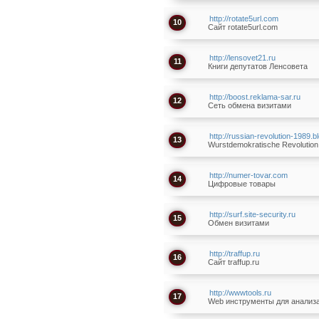
http://rotate5url.com
10
Сайт rotate5url.com
http://lensovet21.ru
11
Книги депутатов Ленсовета
http://boost.reklama-sar.ru
12
Сеть обмена визитами
http://russian-revolution-1989.
13
Wurstdemokratische Revolution i
http://numer-tovar.com
14
Цифровые товары
http://surf.site-security.ru
15
Обмен визитами
http://traffup.ru
16
Сайт traffup.ru
http://wwwtools.ru
17
Web инструменты для анализа