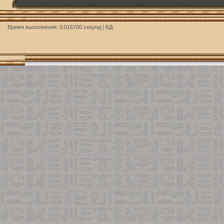
Время выполнения: 0.016700 секунд | БД: