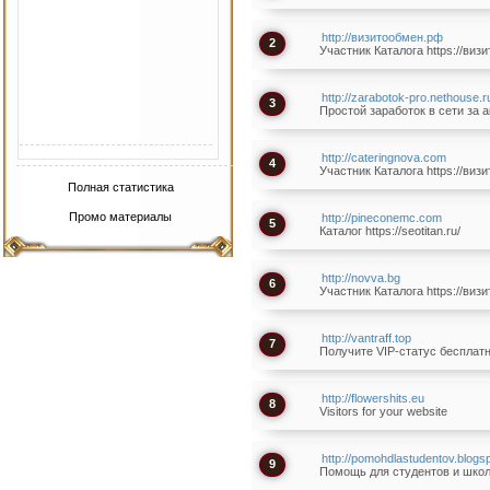
http://визитообмен.рф
2
Участник Каталога https://виз
http://zarabotok-pro.nethouse.r
3
Простой заработок в сети за 
http://cateringnova.com
4
Участник Каталога https://виз
Полная статистика
Промо материалы
http://pineconemc.com
5
Каталог https://seotitan.ru/
http://novva.bg
6
Участник Каталога https://виз
http://vantraff.top
7
Получите VIP-статус бесплат
http://flowershits.eu
8
Visitors for your website
http://pomohdlastudentov.blogs
9
Помощь для студентов и шко