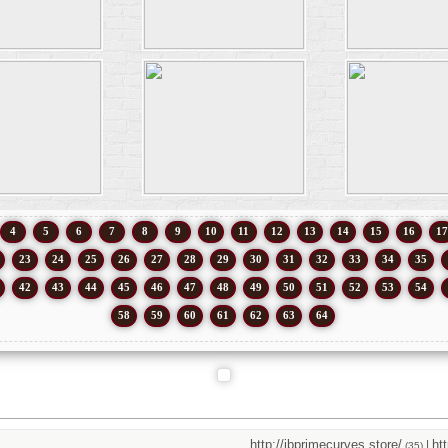
4
5
6
7
8
9
10
11
12
13
14
15
16
17
23
24
25
26
27
28
29
30
31
32
33
34
35
42
43
44
45
46
47
48
49
50
51
52
53
54
58
59
60
61
62
63
64
http://jbprimecurves.store/
http://
|
(35)