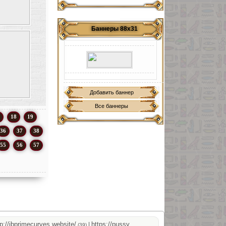
Баннеры 88х31
Добавить баннер
Все баннеры
18
19
36
37
38
55
56
57
jbprimecurves.website/
https://pussyshop.chaturbate.com/male-cams/
|
(39)
(39)