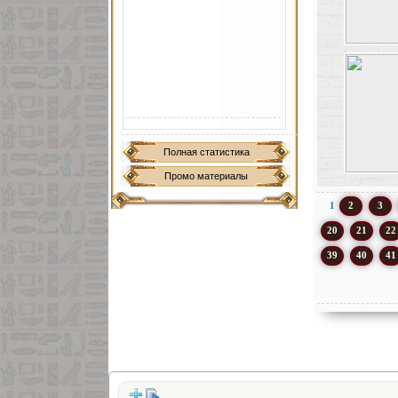
Полная статистика
Промо материалы
1
2
3
20
21
22
39
40
41