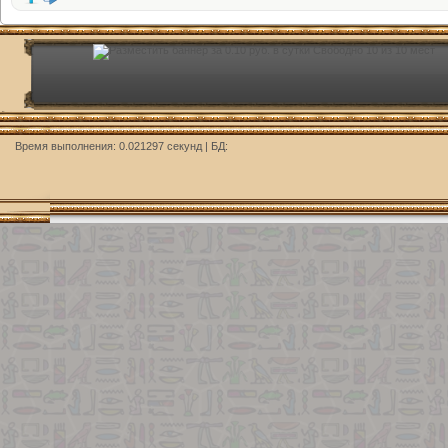
Время выполнения: 0.021297 секунд | БД: