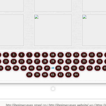
4
5
6
7
8
9
10
11
12
13
14
15
16
23
24
25
26
27
28
29
30
31
32
33
34
35
41
42
43
44
45
46
47
48
49
50
51
52
53
54
5
58
59
60
61
62
63
64
http://jbprimecurves.store/
http://jbprimecurves.website/
https://pus
|
|
(35)
(40)