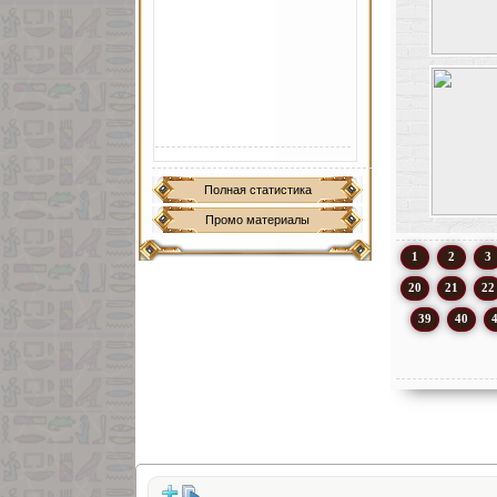
Полная статистика
Промо материалы
1
2
3
20
21
22
39
40