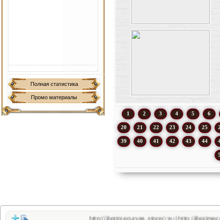
Полная статистика
Промо материалы
1
2
3
4
5
6
20
21
22
23
24
25
39
40
41
42
43
44
http://jbprimecurves.store/
http://jbprimecurves.web
|
(35)