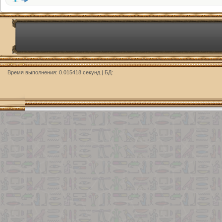
Время выполнения: 0.015418 секунд | БД: