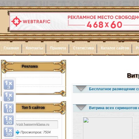
Главная
Контакты
Правила
Статистика
Каталог сайтов
Р
Реклама
Вит
Бесплатное размещение с
Топ 5 сайтов
Витрина всех скриншотов 
Просмотров: 7504