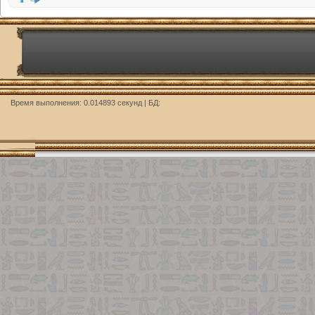
Время выполнения: 0.014893 секунд | БД: