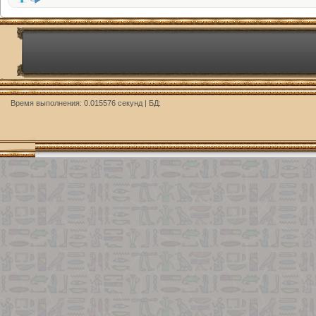
Время выполнения: 0.015576 секунд | БД: