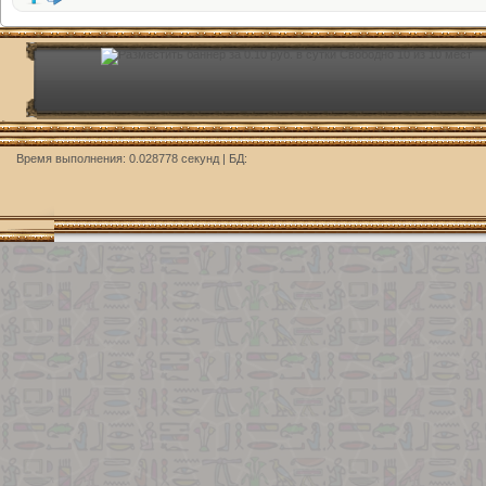
Время выполнения: 0.028778 секунд | БД: