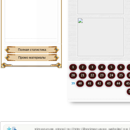
Полная статистика
Промо материалы
1
2
3
4
5
6
20
21
22
23
24
25
39
40
41
42
43
44
45
http://jbprimecurves.store/
http://jbprimecurves.website/
https://p
|
|
(35)
(39)