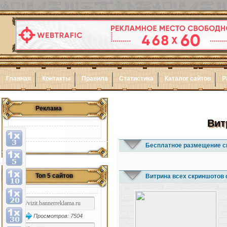
Главная
Контакты
Правила
Статистика
Каталог сайтов
Р
Реклама
Вит
Бесплатное размещение с
Топ 5 сайтов
Витрина всех скриншотов 
Просмотров: 7504