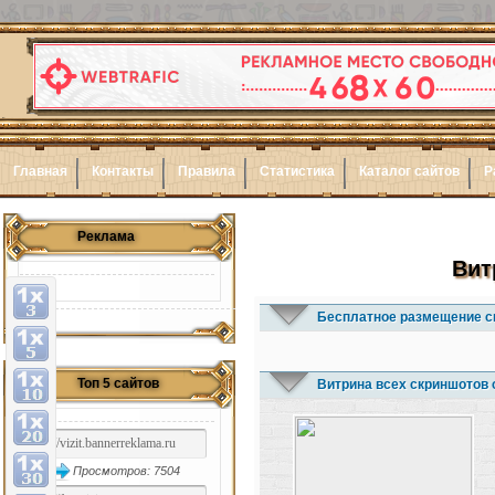
Главная
Контакты
Правила
Статистика
Каталог сайтов
Р
Реклама
Вит
Бесплатное размещение с
Топ 5 сайтов
Витрина всех скриншотов 
Просмотров: 7504