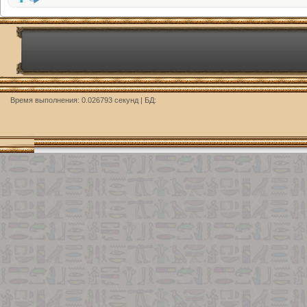
Время выполнения: 0.026793 секунд | БД: