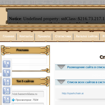
Главная
Контакты
Правила
Статистика
Каталог сайтов
Р
Реклама
Сп
Размещение сайта в списк
1x3
1x5
1x
Топ 5 сайтов
Список всех сайтов в сис
http://sparkchain.ai
Просмотров: 7504