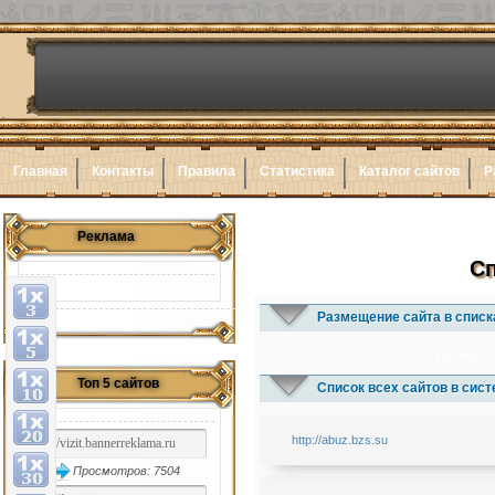
Главная
Контакты
Правила
Статистика
Каталог сайтов
Р
Реклама
Сп
Размещение сайта в списк
1x3
1x5
1x
Топ 5 сайтов
Список всех сайтов в сис
http://abuz.bzs.su
Просмотров: 7504