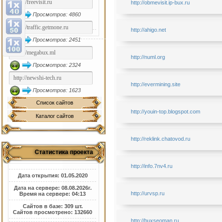
http://obmevisit.ip-bux.ru
Просмотров: 4860
http://ahigo.net
Просмотров: 2451
http://numl.org
Просмотров: 2324
http://evermining.site
Просмотров: 1623
Список сайтов
http://youin-top.blogspot.com
Каталог сайтов
http://reklink.chatovod.ru
Статистика проекта
http://info.7nv4.ru
Дата открытия: 01.05.2020
Дата на сервере: 08.08.2026г.
http://urvsp.ru
Время на сервере: 04:13
Сайтов в базе: 309 шт.
Сайтов просмотрено: 132660
http://buxseoman.ru