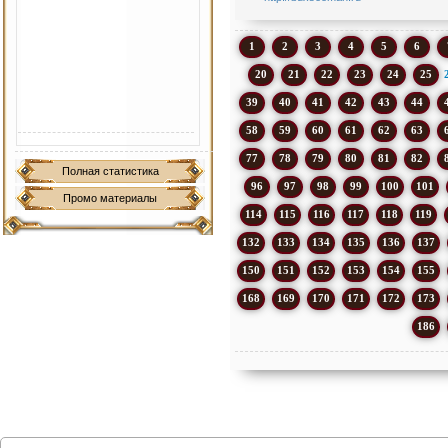
1
2
3
4
5
6
20
21
22
23
24
25
39
40
41
42
43
44
58
59
60
61
62
63
77
78
79
80
81
82
Полная статистика
96
97
98
99
100
101
Промо материалы
114
115
116
117
118
119
132
133
134
135
136
137
150
151
152
153
154
155
168
169
170
171
172
173
186