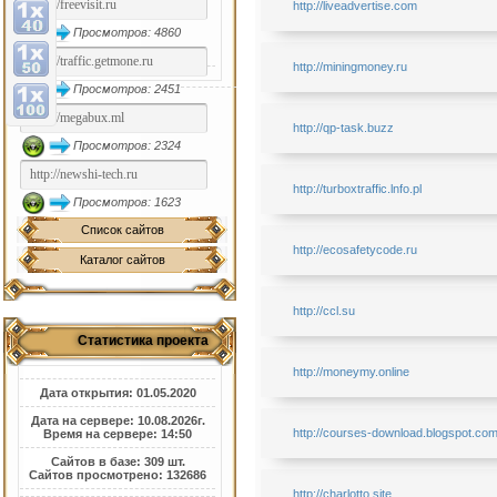
http://liveadvertise.com
Просмотров: 4860
http://miningmoney.ru
Просмотров: 2451
http://qp-task.buzz
Просмотров: 2324
http://turboxtraffic.lnfo.pl
Просмотров: 1623
Список сайтов
http://ecosafetycode.ru
Каталог сайтов
http://ccl.su
Статистика проекта
http://moneymy.online
Дата открытия: 01.05.2020
Дата на сервере: 10.08.2026г.
http://courses-download.blogspot.co
Время на сервере: 14:50
Сайтов в базе: 309 шт.
Сайтов просмотрено: 132686
http://charlotto.site