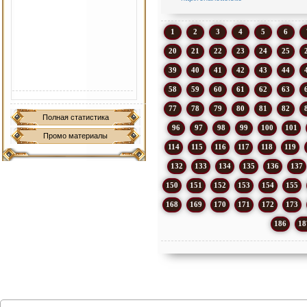
1
2
3
4
5
6
20
21
22
23
24
25
39
40
41
42
43
44
58
59
60
61
62
63
77
78
79
80
81
82
Полная статистика
96
97
98
99
100
101
Промо материалы
114
115
116
117
118
119
132
133
134
135
136
137
150
151
152
153
154
155
168
169
170
171
172
173
186
18