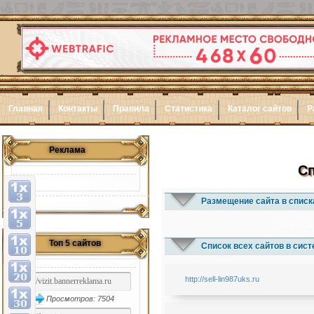
Главная
Контакты
Правила
Статистика
Каталог сайтов
Р
Реклама
Сп
Размещение сайта в списк
1x3
1x5
1x
Топ 5 сайтов
Список всех сайтов в сис
http://sell-lin987uks.ru
Просмотров: 7504