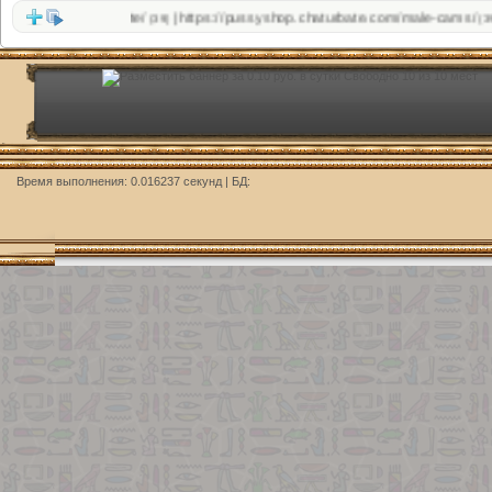
rves.website/
https://pussyshop.chaturbate.com/male-cams/
http://
|
|
(39)
(39)
Время выполнения: 0.016237 секунд | БД: