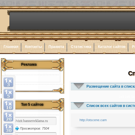
Главная
Контакты
Правила
Статистика
Каталог сайтов
Р
Реклама
Сп
Размещение сайта в списк
1x3
1x5
1x
Топ 5 сайтов
Список всех сайтов в сис
http://otscene.cam
Просмотров: 7504