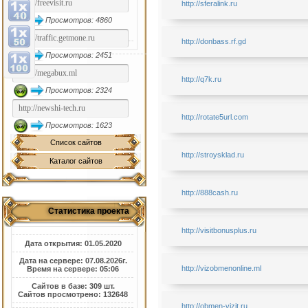
http://sferalink.ru
Просмотров: 4860
http://donbass.rf.gd
Просмотров: 2451
http://q7k.ru
Просмотров: 2324
http://rotate5url.com
Просмотров: 1623
Список сайтов
http://stroysklad.ru
Каталог сайтов
http://888cash.ru
Статистика проекта
http://visitbonusplus.ru
Дата открытия: 01.05.2020
Дата на сервере: 07.08.2026г.
http://vizobmenonline.ml
Время на сервере: 05:06
Сайтов в базе: 309 шт.
Сайтов просмотрено: 132648
http://obmen-vizit.ru