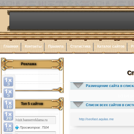
Главная
Контакты
Правила
Статистика
Каталог сайтов
Р
Реклама
Сп
Размещение сайта в списк
1x3
1x5
1x
Топ 5 сайтов
Список всех сайтов в сис
http://seofast.aqulas.me
Просмотров: 7504