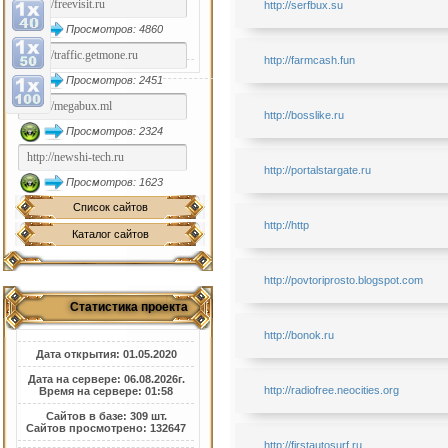
http://serfbux.su
Просмотров: 4860
http://farmcash.fun
Просмотров: 2451
http://bosslike.ru
Просмотров: 2324
http://portalstargate.ru
Просмотров: 1623
Список сайтов
http://http
Каталог сайтов
http://povtoriprosto.blogspot.com
Статистика проекта
http://bonok.ru
Дата открытия: 01.05.2020
Дата на сервере: 06.08.2026г.
http://radiofree.neocities.org
Время на сервере: 01:58
Сайтов в базе: 309 шт.
Сайтов просмотрено: 132647
http://firstautosurf.ru