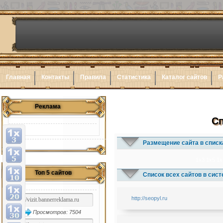
Главная
Контакты
Правила
Статистика
Каталог сайтов
Р
Реклама
Сп
Размещение сайта в списк
1x3
1x5
1x
Топ 5 сайтов
Список всех сайтов в сис
http://seopyl.ru
Просмотров: 7504