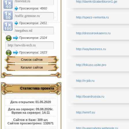
http://damkrdzalavibiuron1.ge
Просмотров: 4860
http://spezz-remonta.ru
Просмотров: 2451
http://dressirovkaevro.ru
Просмотров: 2324
http://waybusiness.ru
Просмотров: 1623
Список сайтов
http://fokuso.usite.pro
Каталог сайтов
http://n-job.ru
Статистика проекта
http://boardrussia.ru
Дата открытия: 01.05.2020
Дата на сервере: 09.08.2026г.
http://wmrf.su
Время на сервере: 14:11
Сайтов в базе: 309 шт.
Сайтов просмотрено: 132671
http://superrabota.webnode.ru