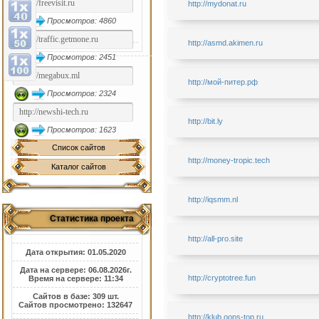
http://mydonat.ru
Просмотров: 4860
http://asmd.akimen.ru
Просмотров: 2451
http://мой-питер.рф
Просмотров: 2324
http://bit.ly
Просмотров: 1623
Список сайтов
http://money-tropic.tech
Каталог сайтов
http://iqsmm.nl
Статистика проекта
http://all-pro.site
Дата открытия: 01.05.2020
Дата на сервере: 06.08.2026г.
http://cryptotree.fun
Время на сервере: 11:34
Сайтов в базе: 309 шт.
Сайтов просмотрено: 132647
http://klub.oops-top.ru