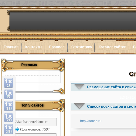
Главная
Контакты
Правила
Статистика
Каталог сайтов
Р
Реклама
Сп
Размещение сайта в списк
1x3
1x5
1x
Топ 5 сайтов
Список всех сайтов в сис
http://seose.ru
Просмотров: 7504