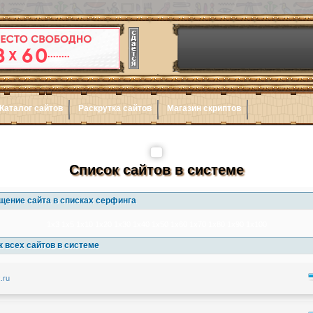
Каталог сайтов
Раскрутка сайтов
Магазин скриптов
Список сайтов в системе
щение сайта в списках серфинга
1x3
1x5
1x10
1x20
1x30
1x40
1x50
1x60
1x70
1x80
1x90
1x100
 всех сайтов в системе
x.ru