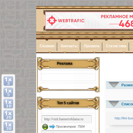
Главная
Контакты
Правила
Статистика
Реклама
Разме
Топ 5 сайтов
Список
http://fint-bu
Просмотров: 7504