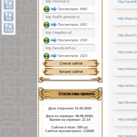
http://sputn
Просмотров: 4860
http://luga.m
Просмотров: 2451
http://bux24.
Просмотров: 2324
http://setru.
Просмотров: 1623
Список сайтов
http://simbux
Каталог сайтов
http://arhivs.
Статистика проекта
http://ltcmin
Дата открытия: 01.05.2020
Дата на сервере: 08.08.2026г.
http://uslugi
Время на сервере: 11:14
Сайтов в базе: 309 шт.
Сайтов просмотрено: 132665
http://websit