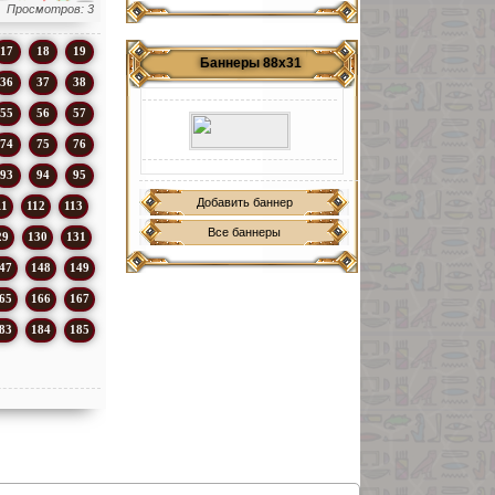
Просмотров: 3
17
18
19
Баннеры 88х31
36
37
38
55
56
57
74
75
76
93
94
95
Добавить баннер
11
112
113
Все баннеры
29
130
131
47
148
149
65
166
167
83
184
185