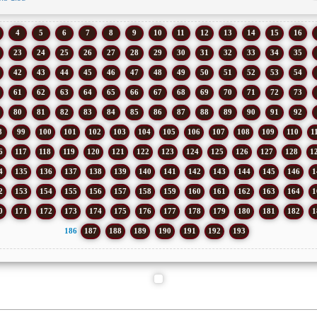
4
5
6
7
8
9
10
11
12
13
14
15
16
23
24
25
26
27
28
29
30
31
32
33
34
35
42
43
44
45
46
47
48
49
50
51
52
53
54
61
62
63
64
65
66
67
68
69
70
71
72
73
80
81
82
83
84
85
86
87
88
89
90
91
92
8
99
100
101
102
103
104
105
106
107
108
109
110
1
6
117
118
119
120
121
122
123
124
125
126
127
128
1
4
135
136
137
138
139
140
141
142
143
144
145
146
1
2
153
154
155
156
157
158
159
160
161
162
163
164
1
0
171
172
173
174
175
176
177
178
179
180
181
182
1
186
187
188
189
190
191
192
193