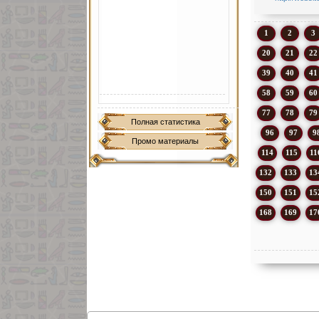
1
2
3
20
21
22
39
40
41
58
59
60
77
78
79
Полная статистика
96
97
9
Промо материалы
114
115
11
132
133
13
150
151
15
168
169
17