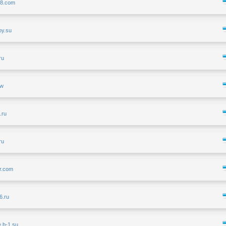
ik8.com
oy.su
ru
pw
.ru
ru
er.com
86.ru
e.b-1.su