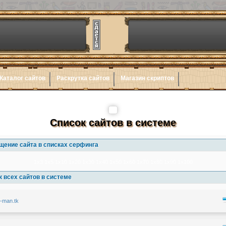
Каталог сайтов
Раскрутка сайтов
Магазин скриптов
Список сайтов в системе
щение сайта в списках серфинга
1x3
1x5
1x10
1x20
1x30
1x40
1x50
1x60
1x70
1x80
1x90
1x100
 всех сайтов в системе
g-man.tk