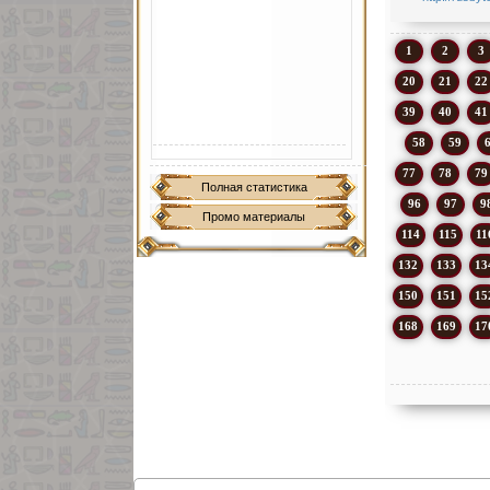
1
2
3
20
21
22
39
40
41
58
59
77
78
79
Полная статистика
96
97
9
Промо материалы
114
115
11
132
133
13
150
151
15
168
169
17