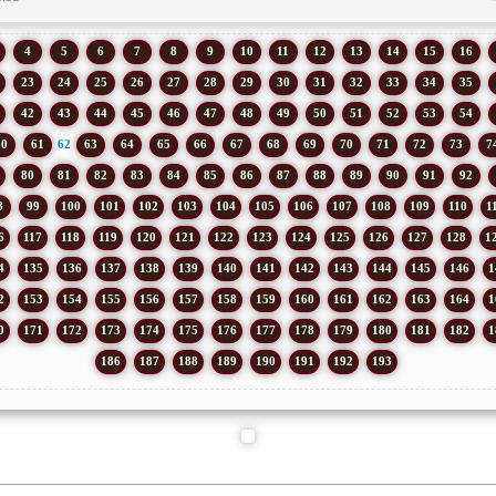
4
5
6
7
8
9
10
11
12
13
14
15
16
23
24
25
26
27
28
29
30
31
32
33
34
35
42
43
44
45
46
47
48
49
50
51
52
53
54
60
61
62
63
64
65
66
67
68
69
70
71
72
73
7
80
81
82
83
84
85
86
87
88
89
90
91
92
8
99
100
101
102
103
104
105
106
107
108
109
110
1
6
117
118
119
120
121
122
123
124
125
126
127
128
1
4
135
136
137
138
139
140
141
142
143
144
145
146
1
2
153
154
155
156
157
158
159
160
161
162
163
164
1
0
171
172
173
174
175
176
177
178
179
180
181
182
1
186
187
188
189
190
191
192
193