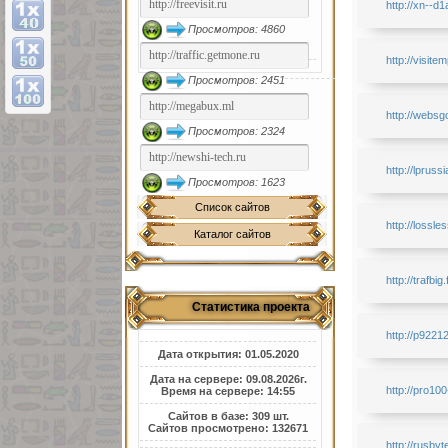
http://xn--d1
Просмотров: 4860
http://visitem
Просмотров: 2451
http://websg
Просмотров: 2324
http://lprussi
Просмотров: 1623
Список сайтов
http://lossl
Каталог сайтов
http://trafbig
Статистика проекта
http://p9221
Дата открытия: 01.05.2020
Дата на сервере: 09.08.2026г.
http://pro10
Время на сервере: 14:55
Сайтов в базе: 309 шт.
Сайтов просмотрено: 132671
http://rusbyt