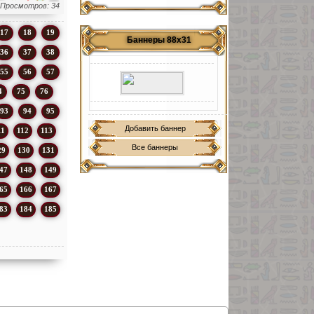
Просмотров: 34
17
18
19
Баннеры 88х31
36
37
38
55
56
57
4
75
76
93
94
95
Добавить баннер
11
112
113
Все баннеры
29
130
131
47
148
149
65
166
167
83
184
185