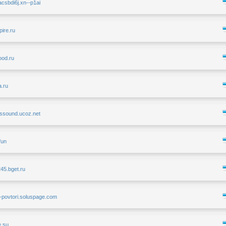
acsbdi6j.xn--p1ai
pire.ru
ood.ru
a.ru
esssound.ucoz.net
.fun
245.bget.ru
0-povtori.soluspage.com
e.su