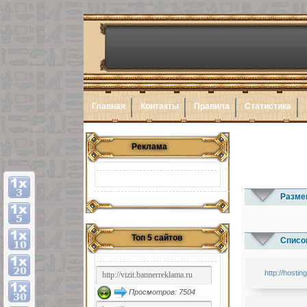
Главная
Контакты
Правила
Статистика
Реклама
Разме
Топ 5 сайтов
Список
http://hostin
Просмотров: 7504