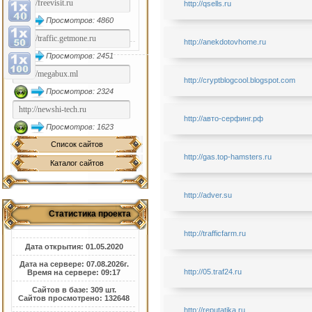
http://qsells.ru
Просмотров: 4860
http://anekdotovhome.ru
Просмотров: 2451
http://cryptblogcool.blogspot.com
Просмотров: 2324
http://авто-серфинг.рф
Просмотров: 1623
Список сайтов
http://gas.top-hamsters.ru
Каталог сайтов
http://adver.su
Статистика проекта
http://trafficfarm.ru
Дата открытия: 01.05.2020
Дата на сервере: 07.08.2026г.
http://05.traf24.ru
Время на сервере: 09:17
Сайтов в базе: 309 шт.
Сайтов просмотрено: 132648
http://reputatika.ru