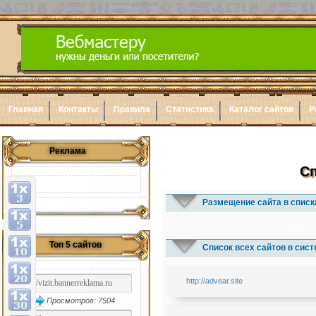
Главная
Контакты
Правила
Статистика
Каталог сайтов
Р
Реклама
Сп
Размещение сайта в списк
1x3
1x5
1x
Топ 5 сайтов
Список всех сайтов в сис
http://advear.site
Просмотров: 7504