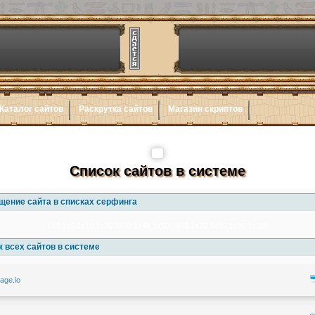
Каталог сайтов
Раскрутка сайтов
Магазин скриптов
Список сайтов в системе
щение сайта в списках серфинга
1x3
1x5
1x10
1x20
1x30
1x40
1x50
1x60
1x70
1x80
1x90
1x100
 всех сайтов в системе
sage.io