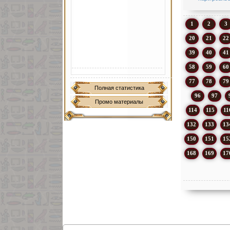
1
2
3
20
21
22
39
40
41
58
59
60
77
78
79
Полная статистика
96
97
Промо материалы
114
115
11
132
133
13
150
151
15
168
169
17