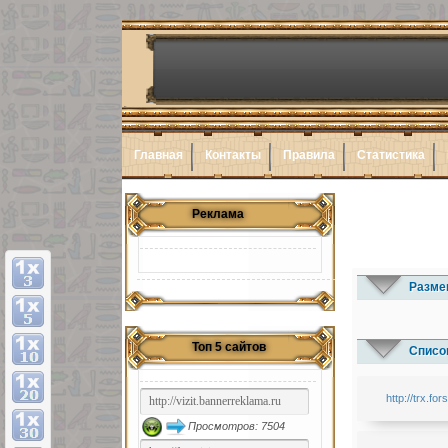
Главная
Контакты
Правила
Статистика
Реклама
Разме
Топ 5 сайтов
Список
http://trx.for
Просмотров: 7504