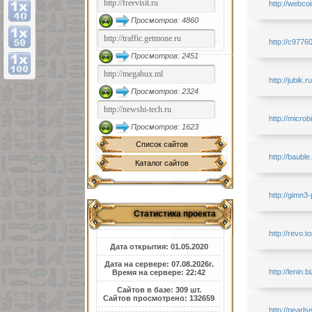
http://webco
Просмотров: 4860
http://c9776
Просмотров: 2451
http://jubik.ru
Просмотров: 2324
http://microb
Просмотров: 1623
Список сайтов
http://bauble
Каталог сайтов
http://gimn3-
Статистика проекта
http://revo.t
Дата открытия: 01.05.2020
Дата на сервере: 07.08.2026г.
http://lenin.bi
Время на сервере: 22:42
Сайтов в базе: 309 шт.
Сайтов просмотрено: 132659
http://pearls