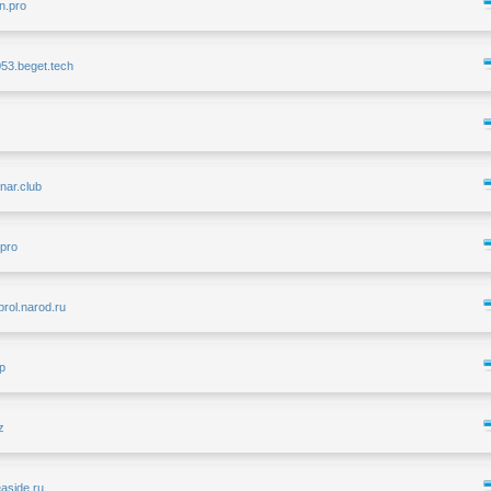
in.pro
053.beget.tech
inar.club
.pro
prol.narod.ru
op
z
easide.ru