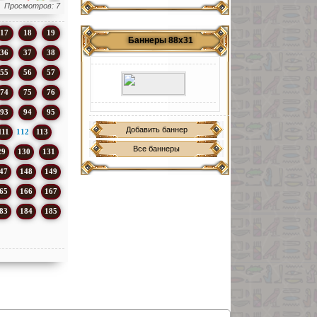
Просмотров: 7
17
18
19
Баннеры 88х31
36
37
38
55
56
57
74
75
76
93
94
95
Добавить баннер
111
112
113
Все баннеры
29
130
131
47
148
149
65
166
167
83
184
185