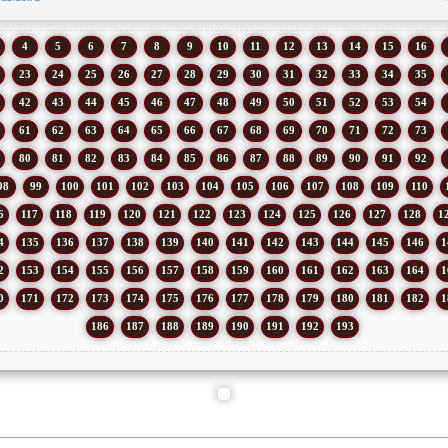
4
5
6
7
8
9
10
11
12
13
14
15
16
23
24
25
26
27
28
29
30
31
32
33
34
35
42
43
44
45
46
47
48
49
50
51
52
53
54
61
62
63
64
65
66
67
68
69
70
71
72
73
80
81
82
83
84
85
86
87
88
89
90
91
92
98
99
100
101
102
103
104
105
106
107
108
109
110
6
117
118
119
120
121
122
123
124
125
126
127
128
1
4
135
136
137
138
139
140
141
142
143
144
145
146
1
2
153
154
155
156
157
158
159
160
161
162
163
164
1
0
171
172
173
174
175
176
177
178
179
180
181
182
1
186
187
188
189
190
191
192
193