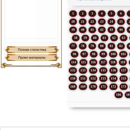
1
2
3
4
5
6
20
21
22
23
24
25
39
40
41
42
43
44
58
59
60
61
62
63
77
78
79
80
81
82
Полная статистика
96
97
98
99
100
101
Промо материалы
114
115
116
117
118
119
132
133
134
135
136
137
150
151
152
153
154
155
168
169
170
171
172
173
186
18