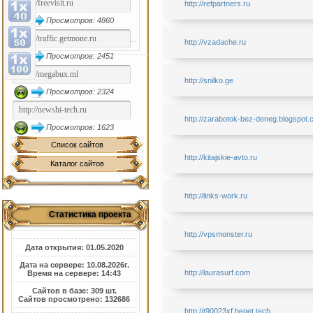
http://refpartners.ru
Просмотров: 4860
http://vzadache.ru
Просмотров: 2451
http://snilko.ge
Просмотров: 2324
http://zarabotok-bez-deneg.blogspot
Просмотров: 1623
Список сайтов
http://kitajskie-avto.ru
Каталог сайтов
http://links-work.ru
Статистика проекта
http://vpsmonster.ru
Дата открытия: 01.05.2020
Дата на сервере: 10.08.2026г.
http://laurasurf.com
Время на сервере: 14:43
Сайтов в базе: 309 шт.
Сайтов просмотрено: 132686
http://t90023xf.beget.tech