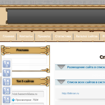
Главная
Контакты
Правила
Статистика
Каталог сайтов
Р
Реклама
Сп
Размещение сайта в списк
1x3
1x5
1x
Топ 5 сайтов
Список всех сайтов в сис
http://bitkran.ru
Просмотров: 7504