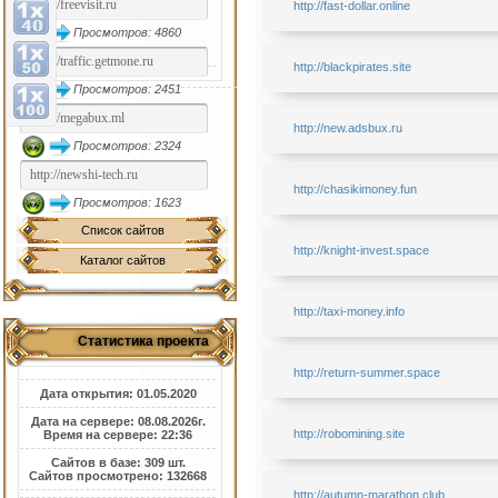
http://fast-dollar.online
Просмотров: 4860
http://blackpirates.site
Просмотров: 2451
http://new.adsbux.ru
Просмотров: 2324
http://chasikimoney.fun
Просмотров: 1623
Список сайтов
http://knight-invest.space
Каталог сайтов
http://taxi-money.info
Статистика проекта
http://return-summer.space
Дата открытия: 01.05.2020
Дата на сервере: 08.08.2026г.
http://robomining.site
Время на сервере: 22:36
Сайтов в базе: 309 шт.
Сайтов просмотрено: 132668
http://autumn-marathon.club