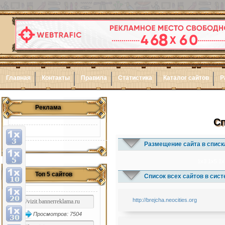
Главная
Контакты
Правила
Статистика
Каталог сайтов
Р
Реклама
Сп
Размещение сайта в списк
1x3
1x5
1x
Топ 5 сайтов
Список всех сайтов в сис
http://brejcha.neocities.org
Просмотров: 7504