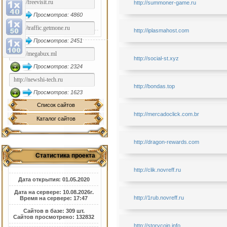
http://summoner-game.ru
Просмотров: 4860
http://iplasmahost.com
Просмотров: 2451
http://social-st.xyz
Просмотров: 2324
http://bondas.top
Просмотров: 1623
Список сайтов
http://mercadoclick.com.br
Каталог сайтов
http://dragon-rewards.com
Статистика проекта
http://clik.novreff.ru
Дата открытия: 01.05.2020
Дата на сервере: 10.08.2026г.
http://1rub.novreff.ru
Время на сервере: 17:47
Сайтов в базе: 309 шт.
Сайтов просмотрено: 132832
http://storycoin.info