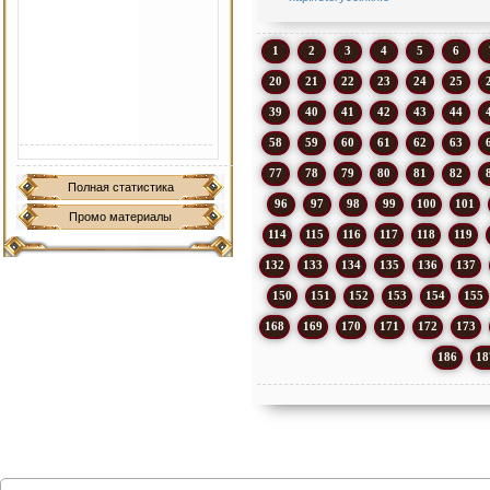
1
2
3
4
5
6
20
21
22
23
24
25
39
40
41
42
43
44
58
59
60
61
62
63
77
78
79
80
81
82
Полная статистика
96
97
98
99
100
101
Промо материалы
114
115
116
117
118
119
132
133
134
135
136
137
150
151
152
153
154
155
168
169
170
171
172
173
186
18