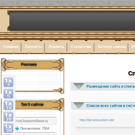
Главная
Контакты
Правила
Статистика
Каталог сайтов
Р
Реклама
Сп
Размещение сайта в списк
1x3
1x5
1x
Топ 5 сайтов
Список всех сайтов в сис
http://biznessystem.site
Просмотров: 7504