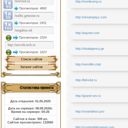
http://monikserg.ru
Просмотров: 4860
http://streampayz.com
Просмотров: 2451
http://payeer.com
Просмотров: 2324
http://ritualagency.ge
Просмотров: 1623
Список сайтов
http://retrofilm.club
Каталог сайтов
http://linkvisit.ru
Статистика проекта
http://grand-sev.ru
Дата открытия: 01.05.2020
Дата на сервере: 08.08.2026г.
http://smartdirect.pro
Время на сервере: 04:26
Сайтов в базе: 309 шт.
Сайтов просмотрено: 132660
http://cryptotabbrowser.com