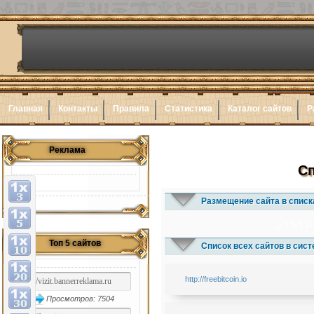
Главная
Контакты
Правила
Статистика
Каталог сайтов
Р
Реклама
Сп
Размещение сайта в списк
1x3
1x5
1x
Топ 5 сайтов
Список всех сайтов в сис
http://freebitcoin.io
Просмотров: 7504