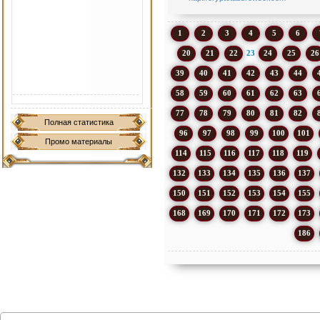
1
2
3
4
5
6
20
21
22
23
24
25
26
39
40
41
42
43
44
58
59
60
61
62
63
77
78
79
80
81
82
Полная статистика
96
97
98
99
100
101
Промо материалы
114
115
116
117
118
119
132
133
134
135
136
137
150
151
152
153
154
155
168
169
170
171
172
173
186