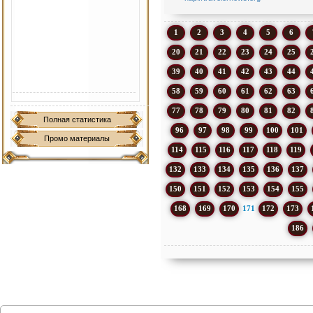
1
2
3
4
5
6
20
21
22
23
24
25
39
40
41
42
43
44
58
59
60
61
62
63
77
78
79
80
81
82
Полная статистика
96
97
98
99
100
101
Промо материалы
114
115
116
117
118
119
132
133
134
135
136
137
150
151
152
153
154
155
168
169
170
171
172
173
186