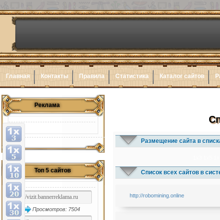
Главная
Контакты
Правила
Статистика
Каталог сайтов
Р
Реклама
Сп
Размещение сайта в списк
1x3
1x5
1x
Топ 5 сайтов
Список всех сайтов в сис
http://robomining.online
Просмотров: 7504