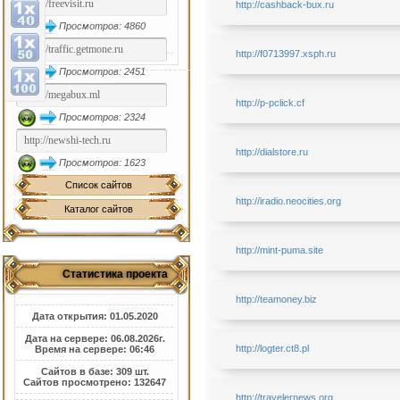
http://cashback-bux.ru
Просмотров: 4860
http://f0713997.xsph.ru
Просмотров: 2451
http://p-pclick.cf
Просмотров: 2324
http://dialstore.ru
Просмотров: 1623
Список сайтов
http://iradio.neocities.org
Каталог сайтов
http://mint-puma.site
Статистика проекта
http://teamoney.biz
Дата открытия: 01.05.2020
Дата на сервере: 06.08.2026г.
http://logter.ct8.pl
Время на сервере: 06:46
Сайтов в базе: 309 шт.
Сайтов просмотрено: 132647
http://travelernews.org