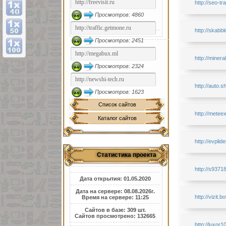
http://seo-tra
Просмотров: 4860
http://skab
Просмотров: 2451
http://miner
Просмотров: 2324
http://auto.s
Просмотров: 1623
Список сайтов
http://metee
Каталог сайтов
http://evplide
Статистика проекта
http://s9371
Дата открытия: 01.05.2020
Дата на сервере: 08.08.2026г.
http://vizit.b
Время на сервере: 11:25
Сайтов в базе: 309 шт.
Сайтов просмотрено: 132665
http://luxor1