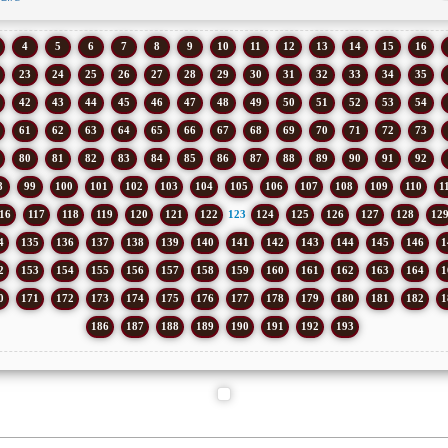
4
5
6
7
8
9
10
11
12
13
14
15
16
23
24
25
26
27
28
29
30
31
32
33
34
35
42
43
44
45
46
47
48
49
50
51
52
53
54
61
62
63
64
65
66
67
68
69
70
71
72
73
80
81
82
83
84
85
86
87
88
89
90
91
92
8
99
100
101
102
103
104
105
106
107
108
109
110
1
16
117
118
119
120
121
122
123
124
125
126
127
128
12
4
135
136
137
138
139
140
141
142
143
144
145
146
1
2
153
154
155
156
157
158
159
160
161
162
163
164
1
0
171
172
173
174
175
176
177
178
179
180
181
182
1
186
187
188
189
190
191
192
193