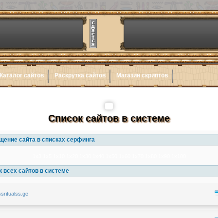
Каталог сайтов
Раскрутка сайтов
Магазин скриптов
Список сайтов в системе
щение сайта в списках серфинга
1x3
1x5
1x10
1x20
1x30
1x40
1x50
1x60
1x70
1x80
1x90
1x100
 всех сайтов в системе
ssritualss.ge