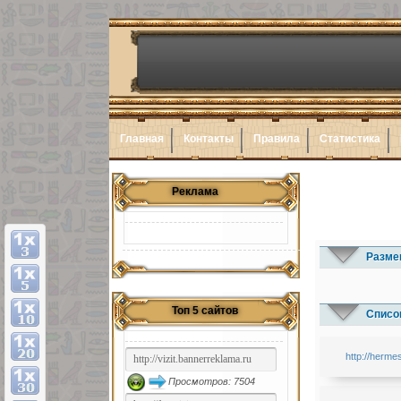
Главная
Контакты
Правила
Статистика
Реклама
Разме
Топ 5 сайтов
Список
http://herme
Просмотров: 7504