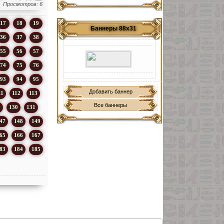
Просмотров: 6
17
18
19
Баннеры 88х31
36
37
38
55
56
57
74
75
76
93
94
95
Добавить баннер
11
112
113
Все баннеры
9
130
131
47
148
149
65
166
167
83
184
185