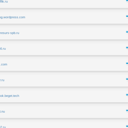
ffik.ru
blog.wordpress.com
alresurs-spb.ru
h6.ru
x.com
r.ru
8ok.beget.tech
ot.nu
02.ru