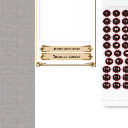
1
2
3
20
21
22
39
40
41
58
59
60
77
78
79
Полная статистика
96
97
9
Промо материалы
114
115
1
132
133
13
150
151
15
168
169
17