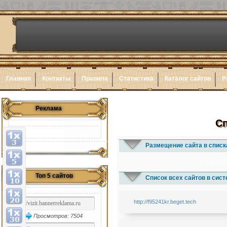
Главная
Контакты
Правила
Статистика
Каталог сайтов
Р
Реклама
Сп
Размещение сайта в списк
1x3
1x5
1x
Топ 5 сайтов
Список всех сайтов в сис
http://f95241kr.beget.tech
Просмотров: 7504