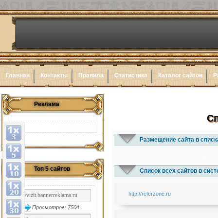
Главная
Контакты
Правила
Статистика
Каталог сайтов
Р
Реклама
Сп
Размещение сайта в списк
1x3
1x5
1x
Топ 5 сайтов
Список всех сайтов в сис
http://referzone.ru
Просмотров: 7504