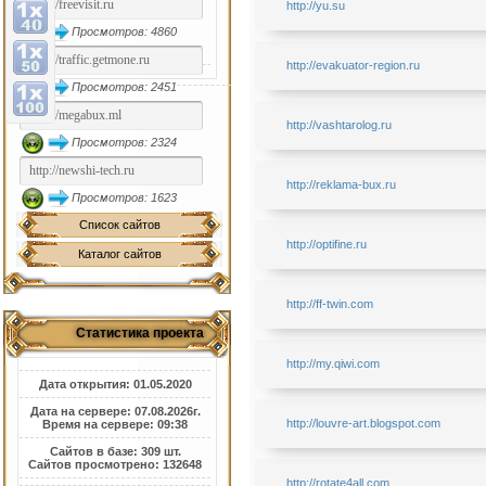
http://yu.su
Просмотров: 4860
http://evakuator-region.ru
Просмотров: 2451
http://vashtarolog.ru
Просмотров: 2324
http://reklama-bux.ru
Просмотров: 1623
Список сайтов
http://optifine.ru
Каталог сайтов
http://ff-twin.com
Статистика проекта
http://my.qiwi.com
Дата открытия: 01.05.2020
Дата на сервере: 07.08.2026г.
http://louvre-art.blogspot.com
Время на сервере: 09:38
Сайтов в базе: 309 шт.
Сайтов просмотрено: 132648
http://rotate4all.com