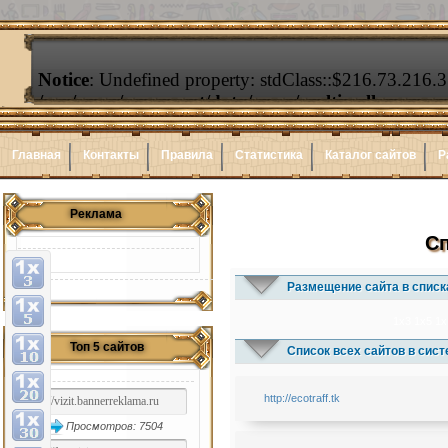
Главная
Контакты
Правила
Статистика
Каталог сайтов
Р
Реклама
Сп
Размещение сайта в списк
1x3
1x5
1x
Топ 5 сайтов
Список всех сайтов в сис
http://ecotraff.tk
Просмотров: 7504