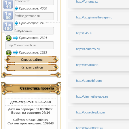
http://fortuna.az
Просмотров: 4860
http://go.gimmethevape.ru
Просмотров: 2451
http://545.su
Просмотров: 2324
http://zemerov.ru
Просмотров: 1623
Список сайтов
http://litmarket.ru
Каталог сайтов
http://camelbf.com
Статистика проекта
http://gimmethevape.ru
Дата открытия: 01.05.2020
Дата на сервере: 07.08.2026г.
http://posetitelplus.ru
Время на сервере: 04:14
Сайтов в базе: 309 шт.
Сайтов просмотрено: 132648
http://titan.888ref.ru