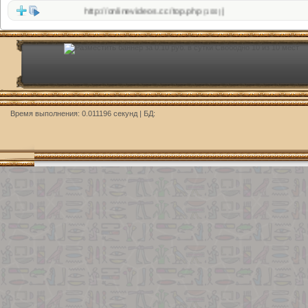
er.php
http://onlinevideos.cc/top.php
|
|
(101)
(100)
Время выполнения: 0.011196 секунд | БД: