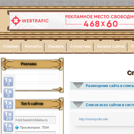
Главная
Контакты
Правила
Статистика
Каталог сайтов
Р
Реклама
Сп
Размещение сайта в списк
1x3
1x5
1x
Топ 5 сайтов
Список всех сайтов в сис
http://moneysite.site
Просмотров: 7504