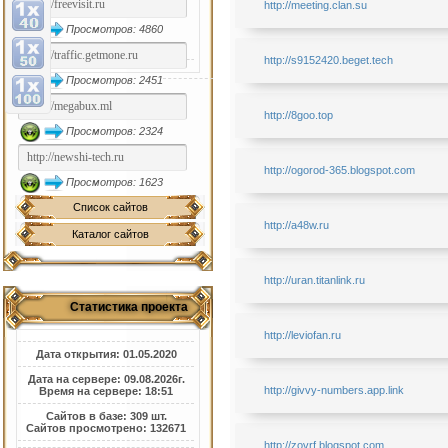
http://meeting.clan.su
Просмотров: 4860
http://s9152420.beget.tech
Просмотров: 2451
http://8goo.top
Просмотров: 2324
http://ogorod-365.blogspot.com
Просмотров: 1623
Список сайтов
http://a48w.ru
Каталог сайтов
http://uran.titanlink.ru
Статистика проекта
http://leviofan.ru
Дата открытия: 01.05.2020
Дата на сервере: 09.08.2026г.
http://givvy-numbers.app.link
Время на сервере: 18:51
Сайтов в базе: 309 шт.
Сайтов просмотрено: 132671
http://zovrf.blogspot.com