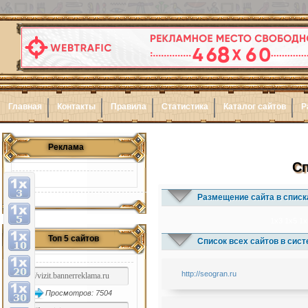
Главная
Контакты
Правила
Статистика
Каталог сайтов
Р
Реклама
Сп
Размещение сайта в списк
1x3
1x5
1x
Топ 5 сайтов
Список всех сайтов в сис
http://seogran.ru
Просмотров: 7504