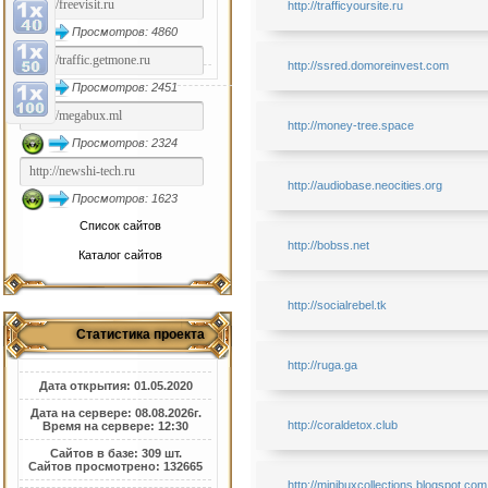
http://trafficyoursite.ru
Просмотров: 4860
http://ssred.domoreinvest.com
Просмотров: 2451
http://money-tree.space
Просмотров: 2324
http://audiobase.neocities.org
Просмотров: 1623
Список сайтов
http://bobss.net
Каталог сайтов
http://socialrebel.tk
Статистика проекта
http://ruga.ga
Дата открытия: 01.05.2020
Дата на сервере: 08.08.2026г.
http://coraldetox.club
Время на сервере: 12:30
Сайтов в базе: 309 шт.
Сайтов просмотрено: 132665
http://minibuxcollections.blogspot.com