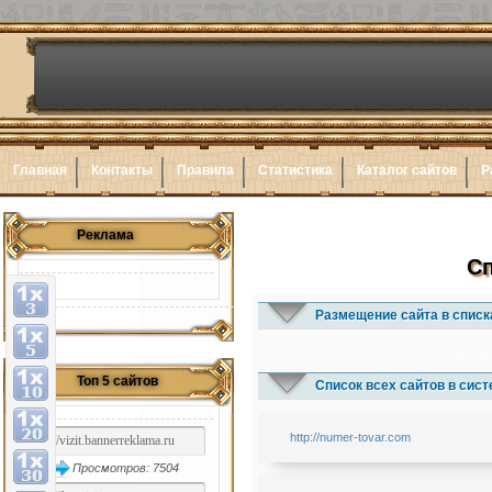
Главная
Контакты
Правила
Статистика
Каталог сайтов
Р
Реклама
Сп
Размещение сайта в списк
1x3
1x5
1x
Топ 5 сайтов
Список всех сайтов в сис
http://numer-tovar.com
Просмотров: 7504