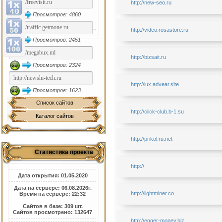
http://new-seo.ru
Просмотров: 4860
http://video.rosastore.ru
Просмотров: 2451
http://bizsait.ru
Просмотров: 2324
http://lux.advear.site
Просмотров: 1623
Список сайтов
http://click-club.b-1.su
Каталог сайтов
http://prikol.ru.net
Статистика проекта
http://
Дата открытия: 01.05.2020
Дата на сервере: 06.08.2026г.
http://lightminer.co
Время на сервере: 22:32
Сайтов в базе: 309 шт.
Сайтов просмотрено: 132647
http://egger-money.biz