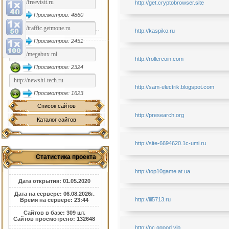
http://get.cryptobrowser.site
Просмотров: 4860
http://kaspiko.ru
Просмотров: 2451
http://rollercoin.com
Просмотров: 2324
http://sam-electrik.blogspot.com
Просмотров: 1623
Список сайтов
http://presearch.org
Каталог сайтов
http://site-6694620.1c-umi.ru
Статистика проекта
http://top10game.at.ua
Дата открытия: 01.05.2020
Дата на сервере: 06.08.2026г.
http://iii5713.ru
Время на сервере: 23:44
Сайтов в базе: 309 шт.
Сайтов просмотрено: 132648
http://nc.ggood.vip