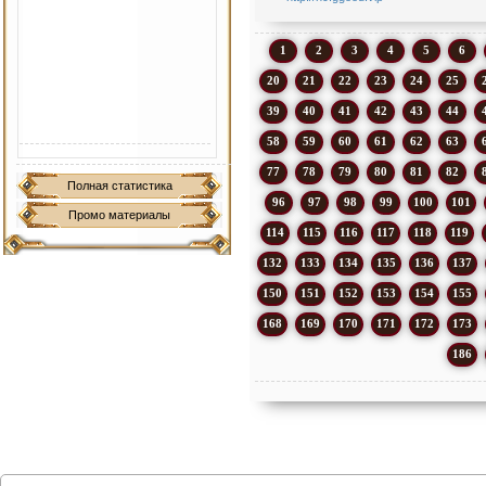
1
2
3
4
5
6
20
21
22
23
24
25
39
40
41
42
43
44
58
59
60
61
62
63
77
78
79
80
81
82
Полная статистика
96
97
98
99
100
101
Промо материалы
114
115
116
117
118
119
132
133
134
135
136
137
150
151
152
153
154
155
168
169
170
171
172
173
186