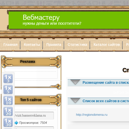
Главная
Контакты
Правила
Статистика
Каталог сайтов
Р
Реклама
Сп
Размещение сайта в списк
1x3
1x5
1x
Топ 5 сайтов
Список всех сайтов в сис
http://regionobmena.ru
Просмотров: 7504