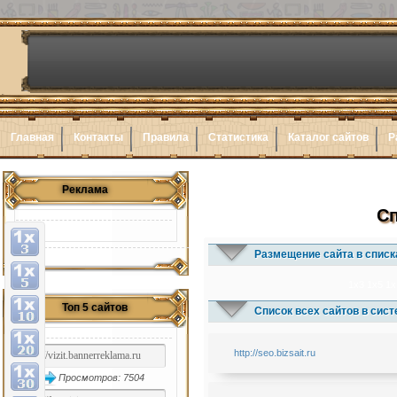
Главная
Контакты
Правила
Статистика
Каталог сайтов
Р
Реклама
Сп
Размещение сайта в списк
1x3
1x5
1x
Топ 5 сайтов
Список всех сайтов в сис
http://seo.bizsait.ru
Просмотров: 7504