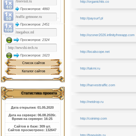
http://organichits.co
Просмотров: 4860
http://paysurf.pl
Просмотров: 2451
http://ozoner2026.infinityfreeapp.com
Просмотров: 2324
http://localscope.net
Просмотров: 1623
Список сайтов
http://takmi.ru
Каталог сайтов
http://harvesttraffic.com
Статистика проекта
http://netdrop.ru
Дата открытия: 01.05.2020
Дата на сервере: 06.08.2026г.
http://coinimp.com
Время на сервере: 16:25
Сайтов в базе: 309 шт.
Сайтов просмотрено: 132647
http://freevisits.ru