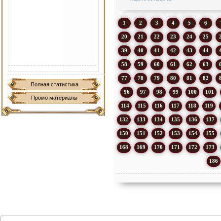
1
2
3
4
5
6
20
21
22
23
24
25
39
40
41
42
43
44
58
59
60
61
62
63
77
78
79
80
81
82
Полная статистика
96
97
98
99
100
101
Промо материалы
114
115
116
117
118
119
132
133
134
135
136
137
150
151
152
153
154
155
168
169
170
171
172
173
186