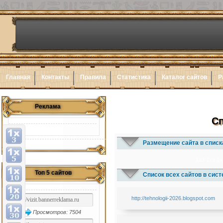
Главная
Контакты
Правила
Статистика
Каталог сайтов
Р
Реклама
Сп
Размещение сайта в списк
1x3
1x5
1x
Топ 5 сайтов
Список всех сайтов в сис
http://tehnologii-2026.blogspot.com
Просмотров: 7504