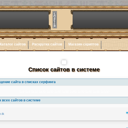
Каталог сайтов
Раскрутка сайтов
Магазин скриптов
Список сайтов в системе
щение сайта в списках серфинга
1x3
1x5
1x10
1x20
1x30
1x40
1x50
1x60
1x70
1x80
1x90
1x100
 всех сайтов в системе
n.tk