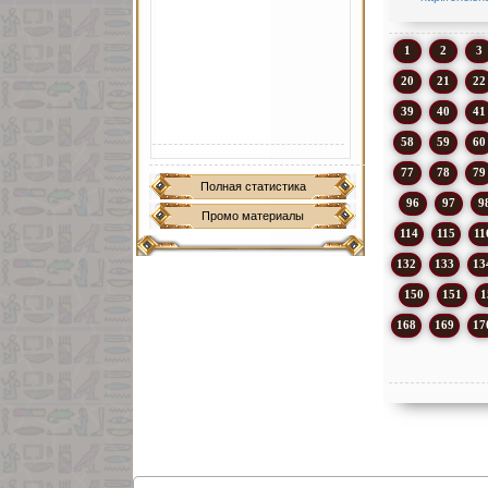
1
2
3
20
21
22
39
40
41
58
59
60
77
78
79
Полная статистика
96
97
9
Промо материалы
114
115
11
132
133
13
150
151
1
168
169
17