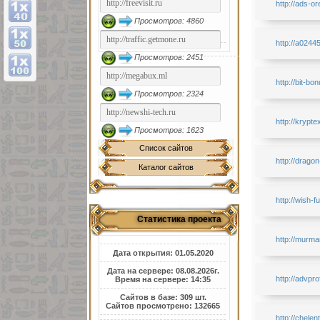
http://ads-or
Просмотров: 4860
http://a0244
Просмотров: 2451
http://bit-bon
Просмотров: 2324
http://krypte
Просмотров: 1623
Список сайтов
http://dragon
Каталог сайтов
http://wish-fu
Статистика проекта
http://murma
Дата открытия: 01.05.2020
Дата на сервере: 08.08.2026г.
http://advprof
Время на сервере: 14:35
Сайтов в базе: 309 шт.
Сайтов просмотрено: 132665
http://chele