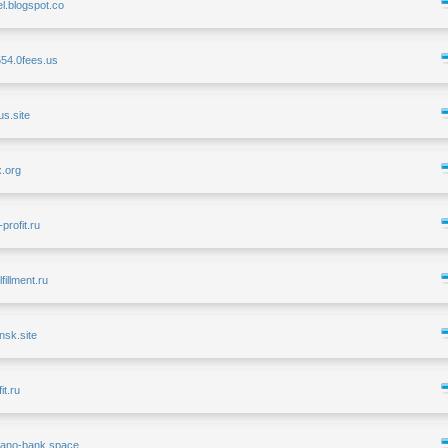
el.blogspot.co
554.0fees.us
us.site
x.org
-profit.ru
lfillment.ru
nsk.site
it.ru
ntano-bank.space