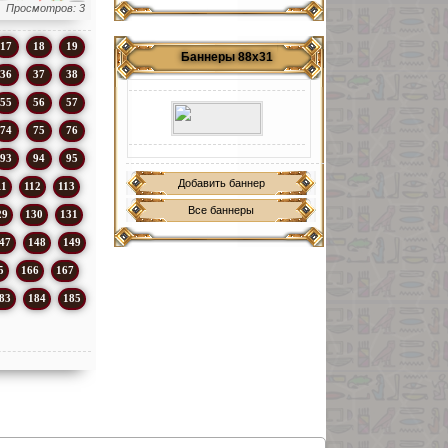
Просмотров: 3
17
18
19
Баннеры 88х31
36
37
38
55
56
57
74
75
76
93
94
95
Добавить баннер
11
112
113
Все баннеры
29
130
131
47
148
149
5
166
167
83
184
185