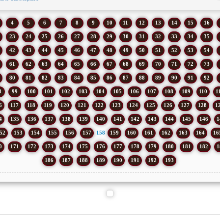
4
5
6
7
8
9
10
11
12
13
14
15
16
23
24
25
26
27
28
29
30
31
32
33
34
35
42
43
44
45
46
47
48
49
50
51
52
53
54
61
62
63
64
65
66
67
68
69
70
71
72
73
80
81
82
83
84
85
86
87
88
89
90
91
92
8
99
100
101
102
103
104
105
106
107
108
109
110
1
6
117
118
119
120
121
122
123
124
125
126
127
128
1
4
135
136
137
138
139
140
141
142
143
144
145
146
1
52
153
154
155
156
157
158
159
160
161
162
163
164
16
0
171
172
173
174
175
176
177
178
179
180
181
182
1
186
187
188
189
190
191
192
193