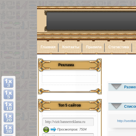
Главная
Контакты
Правила
Статистика
Реклама
Разме
Топ 5 сайтов
Список
http://seotita
Просмотров: 7504