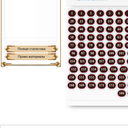
1
2
3
4
5
6
20
21
22
23
24
25
39
40
41
42
43
44
58
59
60
61
62
63
77
78
79
80
81
82
Полная статистика
96
97
98
99
100
101
Промо материалы
114
115
116
117
118
119
132
133
134
135
136
137
150
151
152
153
154
155
168
169
170
171
172
173
186