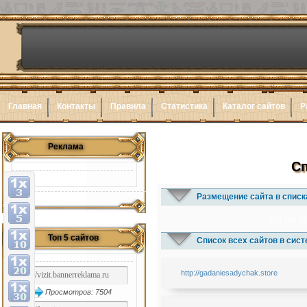
Главная
Контакты
Правила
Статистика
Каталог сайтов
Р
Реклама
Сп
Размещение сайта в списк
1x3
1x5
1x
Топ 5 сайтов
Список всех сайтов в сис
http://gadaniesadychak.store
Просмотров: 7504